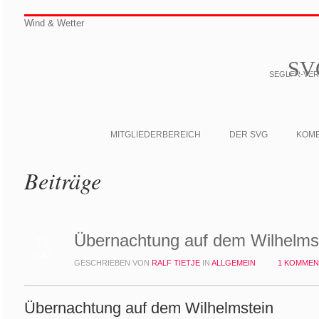
Wind & Wetter
SV
SEGLER-VERE
MITGLIEDERBEREICH
DER SVG
KOM
Beiträge
Übernachtung auf dem Wilhelms
16
JUNI
GESCHRIEBEN VON
RALF TIETJE
IN
ALLGEMEIN
1 KOMMEN
Übernachtung auf dem Wilhelmstein