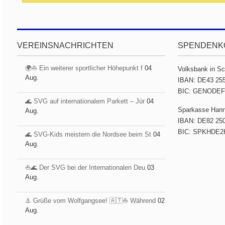
VEREINSNACHRICHTEN
SPENDENK
🌍⛵ Ein weiterer sportlicher Höhepunkt f
04
Volksbank in S
Aug.
IBAN: DE43 255
BIC: GENODE
🌊 SVG auf internationalem Parkett – Jür
04
Sparkasse Han
Aug.
IBAN: DE82 250
BIC: SPKHDE2
🌊 SVG-Kids meistern die Nordsee beim St
04
Aug.
⛵️🌊 Der SVG bei der Internationalen Deu
03
Aug.
⚓️ Grüße vom Wolfgangsee! 🇦🇹⛵ Während
02
Aug.