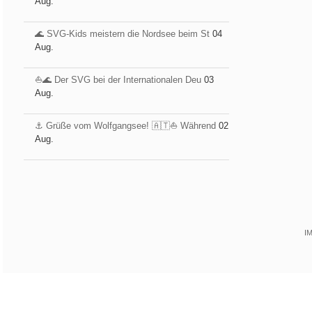
Aug.
🌊 SVG-Kids meistern die Nordsee beim St
04
Aug.
⛵️🌊 Der SVG bei der Internationalen Deu
03
Aug.
⚓️ Grüße vom Wolfgangsee! 🇦🇹⛵ Während
02
Aug.
I