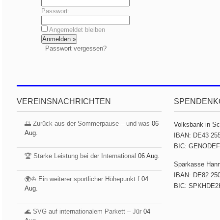
Passwort:
Angemeldet bleiben
Passwort vergessen?
VEREINSNACHRICHTEN
SPENDENK
🌅 Zurück aus der Sommerpause – und was
06
Volksbank in S
Aug.
IBAN: DE43 255
BIC: GENODE
🏆 Starke Leistung bei der International
06 Aug.
Sparkasse Han
IBAN: DE82 250
🌍⛵ Ein weiterer sportlicher Höhepunkt f
04
BIC: SPKHDE2
Aug.
🌊 SVG auf internationalem Parkett – Jür
04