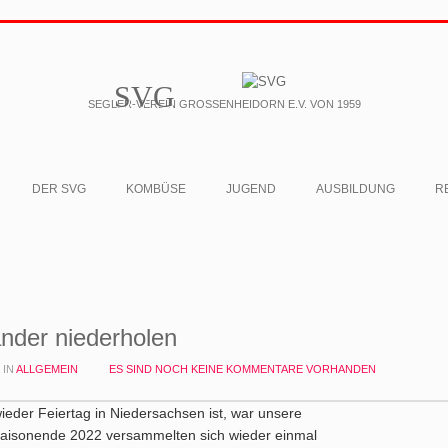
SVG
SEGLER-VEREIN GROSSENHEIDORN E.V. VON 1959
DER SVG
KOMBÜSE
JUGEND
AUSBILDUNG
R
nder niederholen
IN
ALLGEMEIN
ES SIND NOCH KEINE KOMMENTARE VORHANDEN
 wieder Feiertag in Niedersachsen ist, war unsere
Saisonende 2022 versammelten sich wieder einmal