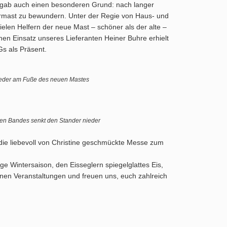
 gab auch einen besonderen Grund: nach langer
ermast zu bewundern. Unter der Regie von Haus- und
elen Helfern der neue Mast – schöner als der alte –
chen Einsatz unseres Lieferanten Heiner Buhre erhielt
Gs als Präsent.
ieder am Fuße des neuen Mastes
uen Bandes senkt den Stander nieder
die liebevoll von Christine geschmückte Messe zum
ge Wintersaison, den Eisseglern spiegelglattes Eis,
inen Veranstaltungen und freuen uns, euch zahlreich