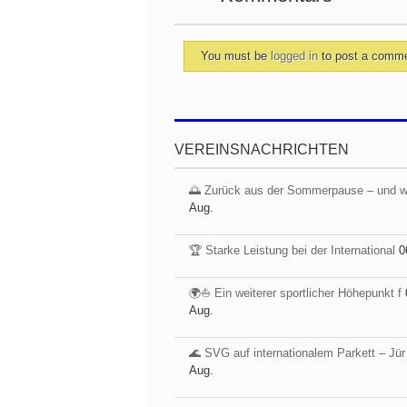
You must be
logged in
to post a comm
VEREINSNACHRICHTEN
🌅 Zurück aus der Sommerpause – und 
Aug.
🏆 Starke Leistung bei der International
0
🌍⛵ Ein weiterer sportlicher Höhepunkt f
Aug.
🌊 SVG auf internationalem Parkett – Jür
Aug.