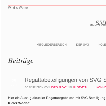
Wind & Wetter
SV
SEGLER-VERE
MITGLIEDERBEREICH
DER SVG
KOM
Beiträge
Regattabeteiligungen von SVG S
25
JUNI
GESCHRIEBEN VON
JÖRG ALBACH
IN
ALLGEMEIN
1 KOMM
Hier ein Auszug aktueller Regattaergebnisse mit SVG Beteiligung
Kieler Woche
: