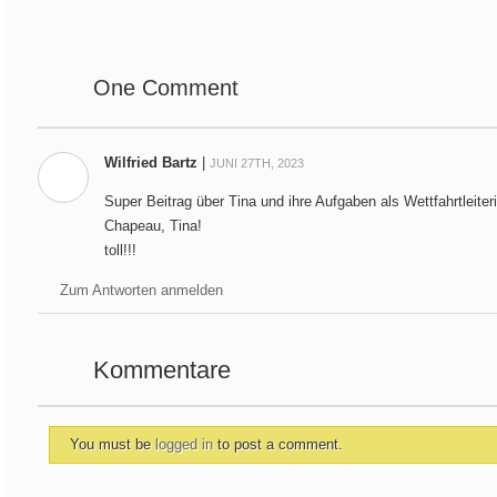
One
Comment
Wilfried Bartz
|
JUNI 27TH, 2023
Super Beitrag über Tina und ihre Aufgaben als Wettfahrtleiteri
Chapeau, Tina!
toll!!!
Zum Antworten anmelden
Kommentare
You must be
logged in
to post a comment.