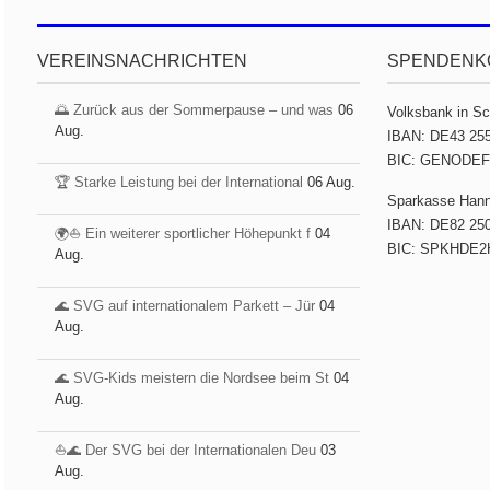
VEREINSNACHRICHTEN
SPENDENK
🌅 Zurück aus der Sommerpause – und was
06
Volksbank in S
Aug.
IBAN: DE43 255
BIC: GENODE
🏆 Starke Leistung bei der International
06 Aug.
Sparkasse Han
IBAN: DE82 250
🌍⛵ Ein weiterer sportlicher Höhepunkt f
04
BIC: SPKHDE2
Aug.
🌊 SVG auf internationalem Parkett – Jür
04
Aug.
🌊 SVG-Kids meistern die Nordsee beim St
04
Aug.
⛵️🌊 Der SVG bei der Internationalen Deu
03
Aug.