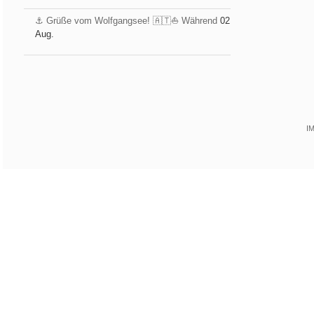
⚓️ Grüße vom Wolfgangsee! 🇦🇹⛵ Während
02
Aug.
I