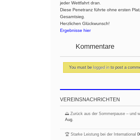
jeder Wettfahrt dran.
Diese Penetranz führte ohne ersten Plat
Gesamtsieg.
Herzlichen Glückwunsch!
Ergebnisse hier
Kommentare
You must be
logged in
to post a comm
VEREINSNACHRICHTEN
🌅 Zurück aus der Sommerpause – und 
Aug.
🏆 Starke Leistung bei der International
0