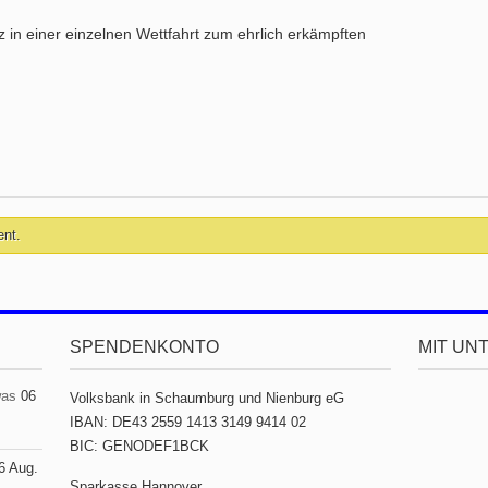
z in einer einzelnen Wettfahrt zum ehrlich erkämpften
ent.
SPENDENKONTO
MIT UN
was
06
Volksbank in Schaumburg und Nienburg eG
IBAN: DE43 2559 1413 3149 9414 02
BIC: GENODEF1BCK
6 Aug.
Sparkasse Hannover