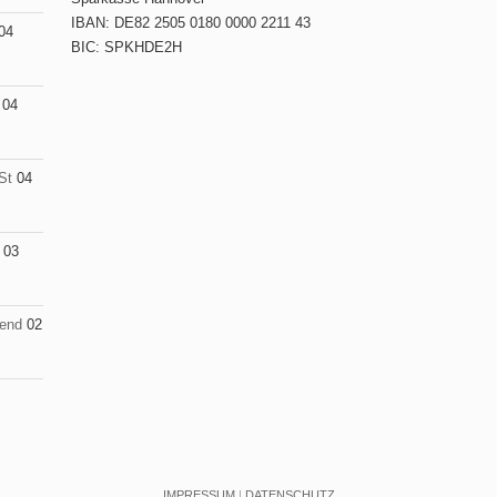
IBAN: DE82 2505 0180 0000 2211 43
04
BIC: SPKHDE2H
04
St
04
03
end
02
IMPRESSUM
|
DATENSCHUTZ