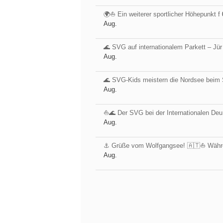
🌍⛵ Ein weiterer sportlicher Höhepunkt f
Aug.
🌊 SVG auf internationalem Parkett – Jür
Aug.
🌊 SVG-Kids meistern die Nordsee beim 
Aug.
⛵️🌊 Der SVG bei der Internationalen Deu
Aug.
⚓️ Grüße vom Wolfgangsee! 🇦🇹⛵ Währ
Aug.