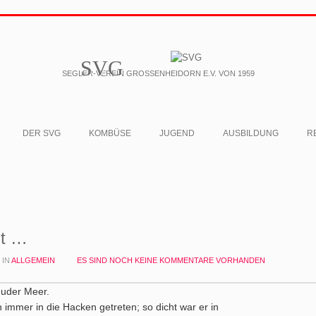
SVG
SEGLER-VEREIN GROSSENHEIDORN E.V. VON 1959
DER SVG
KOMBÜSE
JUGEND
AUSBILDUNG
R
nt …
IN
ALLGEMEIN
ES SIND NOCH KEINE KOMMENTARE VORHANDEN
huder Meer.
immer in die Hacken getreten; so dicht war er in