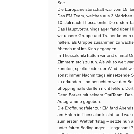
See.
Die Europameisterschaft war vom 15. bis
Das EM Team, welches aus 3 Mädchen un
10. Juli nach Thessaloniki. Die ersten 
Das Hauptvortrainingslager fand über Him
wir unsere Gruppe und Trainer kennen u
halfen, als Gruppe zusammen zu wachsen
Abends mal ins Kino gegangen.
In Thessaloniki hatten wir erst einmal O
Zimmern etc.) zu tun. Als wir so weit wa
konnten, spielte leider der Wind nicht wi
sonst immer Nachmittags einsetzende Se
zu erkunden – so besuchten wir den Ba
Shoppingmalls durften nicht fehlen. Dor
Dean Barker mit seinem OptiTeam. Das w
Autogramme gegeben.
Die Eröffnungsfeier zur EM fand Abends 
am Hafen in Thessaloniki statt und war 
zum ersten Wettfahrtstag – setzte nun 
unter fairen Bedingungen – insgesamt 7 Q