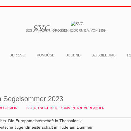
SVG
SEGLER-VEREIN GROSSENHEIDORN E.V. VON 1959
DER SVG
KOMBÜSE
JUGEND
AUSBILDUNG
R
in Segelsommer 2023
ALLGEMEIN
ES SIND NOCH KEINE KOMMENTARE VORHANDEN
hts. Die Europameisterschaft in Thessaloniki
 Deutsche Jugendmeisterschaft in Hüde am Dümmer