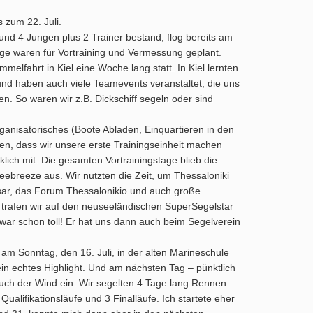
 zum 22. Juli.
d 4 Jungen plus 2 Trainer bestand, flog bereits am
Tage waren für Vortraining und Vermessung geplant.
melfahrt in Kiel eine Woche lang statt. In Kiel lernten
nd haben auch viele Teamevents veranstaltet, die uns
. So waren wir z.B. Dickschiff segeln oder sind
rganisatorisches (Boote Abladen, Einquartieren in den
ren, dass wir unsere erste Trainingseinheit machen
rklich mit. Die gesamten Vortrainingstage blieb die
ebreeze aus. Wir nutzten die Zeit, um Thessaloniki
sar, das Forum Thessalonikio und auch große
t trafen wir auf den neuseeländischen SuperSegelstar
ar schon toll! Er hat uns dann auch beim Segelverein
am Sonntag, den 16. Juli, in der alten Marineschule
ein echtes Highlight. Und am nächsten Tag – pünktlich
auch der Wind ein. Wir segelten 4 Tage lang Rennen
ualifikationsläufe und 3 Finalläufe. Ich startete eher