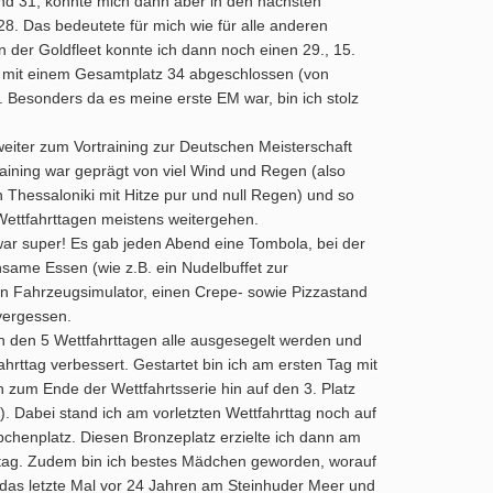
und 31, konnte mich dann aber in den nächsten
 28. Das bedeutete für mich wie für alle anderen
n der Goldfleet konnte ich dann noch einen 29., 15.
M mit einem Gesamtplatz 34 abgeschlossen (von
 Besonders da es meine erste EM war, bin ich stolz
eiter zum Vortraining zur Deutschen Meisterschaft
ning war geprägt von viel Wind und Regen (also
 Thessaloniki mit Hitze pur und null Regen) und so
 Wettfahrttagen meistens weitergehen.
 super! Es gab jeden Abend eine Tombola, bei der
same Essen (wie z.B. ein Nudelbuffet zur
inen Fahrzeugsimulator, einen Crepe- sowie Pizzastand
vergessen.
n den 5 Wettfahrttagen alle ausgesegelt werden und
hrttag verbessert. Gestartet bin ich am ersten Tag mit
 zum Ende der Wettfahrtsserie hin auf den 3. Platz
). Dabei stand ich am vorletzten Wettfahrttag noch auf
ppchenplatz. Diesen Bronzeplatz erzielte ich dann am
ttag. Zudem bin ich bestes Mädchen geworden, worauf
ar das letzte Mal vor 24 Jahren am Steinhuder Meer und