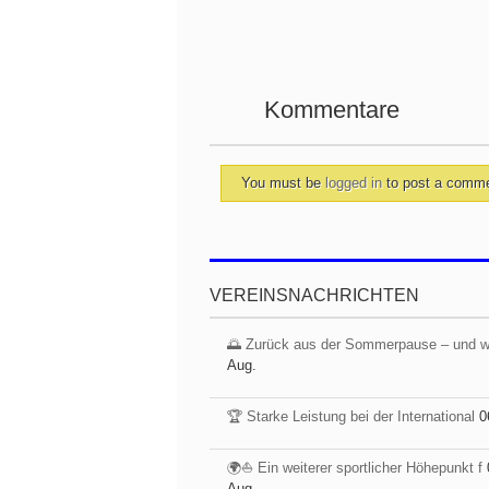
Kommentare
You must be
logged in
to post a comm
VEREINSNACHRICHTEN
🌅 Zurück aus der Sommerpause – und 
Aug.
🏆 Starke Leistung bei der International
0
🌍⛵ Ein weiterer sportlicher Höhepunkt f
Aug.