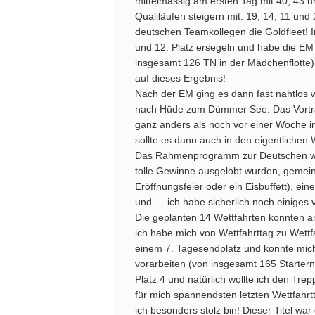
mittelmässig am ersten Tag mit 40, 43 
Qualiläufen steigern mit: 19, 14, 11 und
deutschen Teamkollegen die Goldfleet! I
und 12. Platz ersegeln und habe die E
insgesamt 126 TN in der Mädchenflotte).
auf dieses Ergebnis!
Nach der EM ging es dann fast nahtlos w
nach Hüde zum Dümmer See. Das Vortrai
ganz anders als noch vor einer Woche in
sollte es dann auch in den eigentlichen
Das Rahmenprogramm zur Deutschen war
tolle Gewinne ausgelobt wurden, gemein
Eröffnungsfeier oder ein Eisbuffett), e
und … ich habe sicherlich noch einiges 
Die geplanten 14 Wettfahrten konnten a
ich habe mich von Wettfahrttag zu Wettfa
einem 7. Tagesendplatz und konnte mich
vorarbeiten (von insgesamt 165 Startern
Platz 4 und natürlich wollte ich den Tre
für mich spannendsten letzten Wettfahr
ich besonders stolz bin! Dieser Titel w