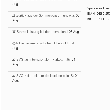
Aug.
Sparkasse Han
IBAN: DE82 250
🌅 Zurück aus der Sommerpause – und was
06
BIC: SPKHDE2
Aug.
🏆 Starke Leistung bei der International
06 Aug.
🌍⛵ Ein weiterer sportlicher Höhepunkt f
04
Aug.
🌊 SVG auf internationalem Parkett – Jür
04
Aug.
🌊 SVG-Kids meistern die Nordsee beim St
04
Aug.