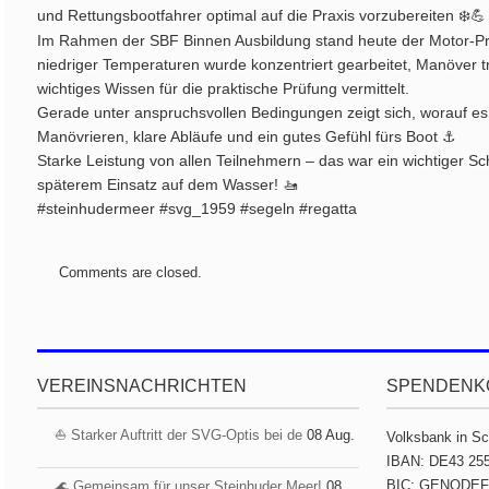
und Rettungsbootfahrer optimal auf die Praxis vorzubereiten ❄️💪
Im Rahmen der SBF Binnen Ausbildung stand heute der Motor-Prax
niedriger Temperaturen wurde konzentriert gearbeitet, Manöver t
wichtiges Wissen für die praktische Prüfung vermittelt.
Gerade unter anspruchsvollen Bedingungen zeigt sich, worauf es
Manövrieren, klare Abläufe und ein gutes Gefühl fürs Boot ⚓
Starke Leistung von allen Teilnehmern – das war ein wichtiger Sch
späterem Einsatz auf dem Wasser! 🚤
#steinhudermeer #svg_1959 #segeln #regatta
Comments are closed.
VEREINSNACHRICHTEN
SPENDENK
⛵️ Starker Auftritt der SVG-Optis bei de
08 Aug.
Volksbank in S
IBAN: DE43 255
BIC: GENODE
🌊 Gemeinsam für unser Steinhuder Meer!
08