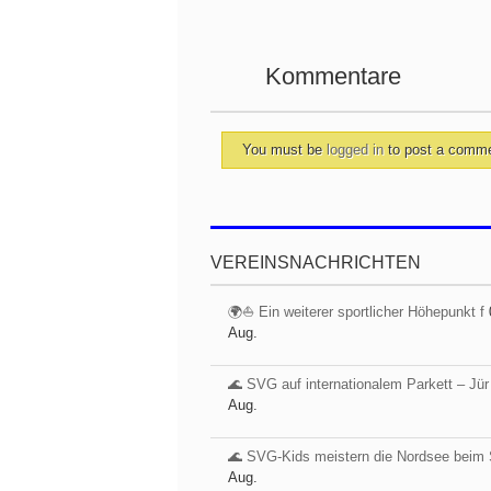
Kommentare
You must be
logged in
to post a comm
VEREINSNACHRICHTEN
🌍⛵ Ein weiterer sportlicher Höhepunkt f
Aug.
🌊 SVG auf internationalem Parkett – Jür
Aug.
🌊 SVG-Kids meistern die Nordsee beim 
Aug.