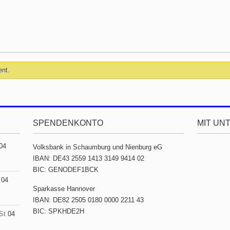
ent.
SPENDENKONTO
MIT UN
04
Volksbank in Schaumburg und Nienburg eG
IBAN: DE43 2559 1413 3149 9414 02
BIC: GENODEF1BCK
04
Sparkasse Hannover
IBAN: DE82 2505 0180 0000 2211 43
BIC: SPKHDE2H
St
04