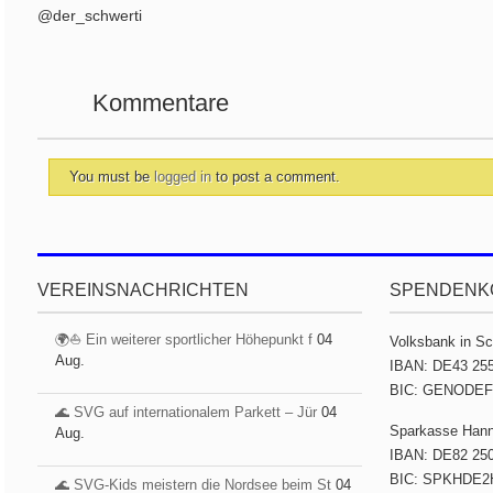
@der_schwerti
Kommentare
You must be
logged in
to post a comment.
VEREINSNACHRICHTEN
SPENDENK
🌍⛵ Ein weiterer sportlicher Höhepunkt f
04
Volksbank in S
Aug.
IBAN: DE43 255
BIC: GENODE
🌊 SVG auf internationalem Parkett – Jür
04
Sparkasse Han
Aug.
IBAN: DE82 250
BIC: SPKHDE2
🌊 SVG-Kids meistern die Nordsee beim St
04