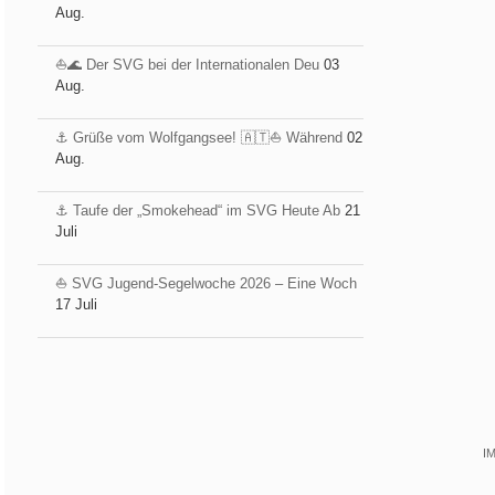
Aug.
⛵️🌊 Der SVG bei der Internationalen Deu
03
Aug.
⚓️ Grüße vom Wolfgangsee! 🇦🇹⛵ Während
02
Aug.
⚓️ Taufe der „Smokehead“ im SVG Heute Ab
21
Juli
⛵ SVG Jugend-Segelwoche 2026 – Eine Woch
17 Juli
I