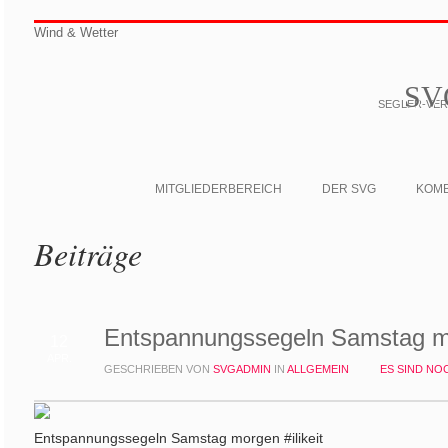
Wind & Wetter
SV
SEGLER-VERE
MITGLIEDERBEREICH
DER SVG
KOM
Beiträge
Entspannungssegeln Samstag mo
12
APR.
GESCHRIEBEN VON
SVGADMIN
IN
ALLGEMEIN
ES SIND N
Entspannungssegeln Samstag morgen #ilikeit