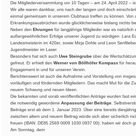
Die Mitgliederversammlung vor 10 Tagen – am 24. April 2022 – is
Wir alle waren dankbar, uns nach der langen und doch einschrä
einmal gemeinsam in unserem Clubhaus treffen zu können. Von
Erkrankungsausbrüchen wurde glücklicherweise bislang nichts be
Neben den
Ehrungen
für langjährige Mitglieder war es natürlic
außergewöhnlichen Erfolge unserer Jugend zu würdigen: Lara Ec
Landesmeisterin im 420er, sowie Mirja Dohle und Leon Senftlebe
Jugendmeister im Laser.
Besonders hat sich auch
Uwe Steingrube
über die Wertschätzu
gefreut. Er erhielt den
Werner von Böllhöfer Kompass
für hera
Engagement in und für unseren Verein.
Berichtenswert ist auch die Aufnahme und Vorstellung von insges
vorläufigen und fördernden Mitgliedern. Das macht Mut für die Zu
neuem Schwung und neuen Ideen.
Die bekannten und vorab veröffentlichten Anträge wurden fast e
die notwendig gewordene
Anpassung der Beiträge
. Selbstvers
Beiträge erst ab dem 1. Januar 2023. Über eine bereits diesjähri
zwischen altem und neuem Beitrag würde sich aber sicherlich nic
freuen (IBAN: DE85 2569 0009 1030 0937 00): haben wir doch g
Am Sonntag, dem