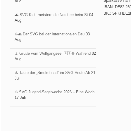
Sparkasse Han
Aug.
IBAN: DE82 250
BIC: SPKHDE2
🌊 SVG-Kids meistern die Nordsee beim St
04
Aug.
⛵️🌊 Der SVG bei der Internationalen Deu
03
Aug.
⚓️ Grüße vom Wolfgangsee! 🇦🇹⛵ Während
02
Aug.
⚓️ Taufe der „Smokehead“ im SVG Heute Ab
21
Juli
⛵ SVG Jugend-Segelwoche 2026 – Eine Woch
17 Juli