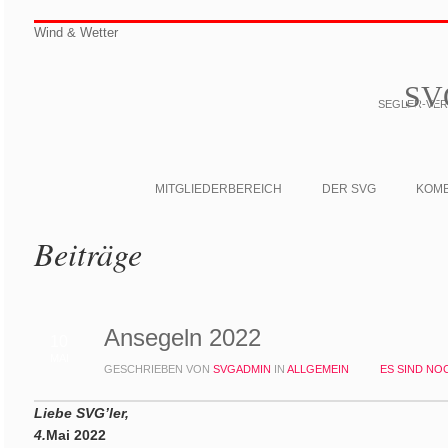
Wind & Wetter
SV
SEGLER-VERE
MITGLIEDERBEREICH
DER SVG
KOM
Beiträge
Ansegeln 2022
10
MAI
GESCHRIEBEN VON
SVGADMIN
IN
ALLGEMEIN
ES SIND N
Liebe SVG’ler,
4.
Mai 2022