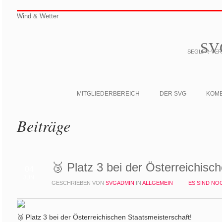
Wind & Wetter
SV
SEGLER-VERE
MITGLIEDERBEREICH
DER SVG
KOM
Beiträge
🥉 Platz 3 bei der Österreichisc
04
JUNI
GESCHRIEBEN VON
SVGADMIN
IN
ALLGEMEIN
ES SIND N
🥉 Platz 3 bei der Österreichischen Staatsmeisterschaft!