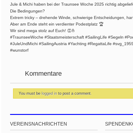
Jule & Michi haben bei der Traunsee Woche 2025 richtig abgelief
Die Bedingungen?
Extrem tricky – drehende Winde, schwierige Entscheidungen, har
Aber am Ende steht ein verdienter Podestplatz 🏆
Wir sind mega stolz auf Euch! 👏⛵
#TraunseeWoche #Staatsmeisterschaft #SailingLife #Segeln #
#JuleUndMichi #SailingAustria #Yachting #RegattaLife #svg_195
#wunstorf
Kommentare
You must be
logged in
to post a comment.
VEREINSNACHRICHTEN
SPENDENK