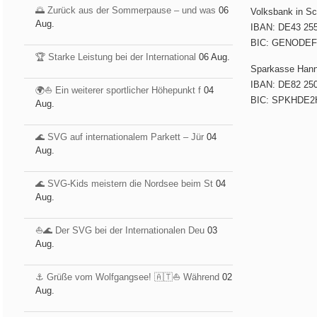
🌅 Zurück aus der Sommerpause – und was
06
Volksbank in S
Aug.
IBAN: DE43 255
BIC: GENODE
🏆 Starke Leistung bei der International
06 Aug.
Sparkasse Han
IBAN: DE82 250
🌍⛵ Ein weiterer sportlicher Höhepunkt f
04
BIC: SPKHDE2
Aug.
🌊 SVG auf internationalem Parkett – Jür
04
Aug.
🌊 SVG-Kids meistern die Nordsee beim St
04
Aug.
⛵️🌊 Der SVG bei der Internationalen Deu
03
Aug.
⚓️ Grüße vom Wolfgangsee! 🇦🇹⛵ Während
02
Aug.