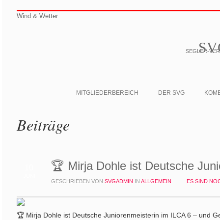
Wind & Wetter
SV
SEGLER-VERE
MITGLIEDERBEREICH
DER SVG
KOM
Beiträge
🏆 Mirja Dohle ist Deutsche Jun
10
JUNI
GESCHRIEBEN VON
SVGADMIN
IN
ALLGEMEIN
ES SIND N
🏆 Mirja Dohle ist Deutsche Juniorenmeisterin im ILCA 6 – und 