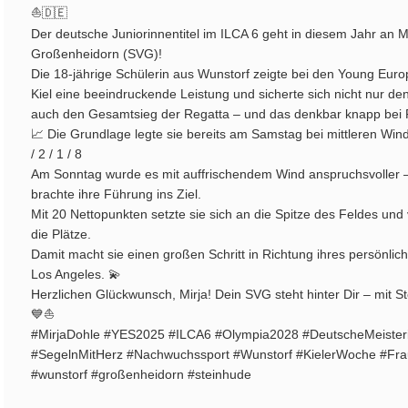
⛵️🇩🇪
Der deutsche Juniorinnentitel im ILCA 6 geht in diesem Jahr an M
Großenheidorn (SVG)!
Die 18-jährige Schülerin aus Wunstorf zeigte bei den Young Euro
Kiel eine beeindruckende Leistung und sicherte sich nicht nur de
auch den Gesamtsieg der Regatta – und das denkbar knapp bei P
📈 Die Grundlage legte sie bereits am Samstag bei mittleren Wind
/ 2 / 1 / 8
Am Sonntag wurde es mit auffrischendem Wind anspruchsvoller – 
brachte ihre Führung ins Ziel.
Mit 20 Nettopunkten setzte sie sich an die Spitze des Feldes und
die Plätze.
Damit macht sie einen großen Schritt in Richtung ihres persönlic
Los Angeles. 💫
Herzlichen Glückwunsch, Mirja! Dein SVG steht hinter Dir – mit St
💙⛵️
#MirjaDohle #YES2025 #ILCA6 #Olympia2028 #DeutscheMeister
#SegelnMitHerz #Nachwuchssport #Wunstorf #KielerWoche #Fr
#wunstorf #großenheidorn #steinhude