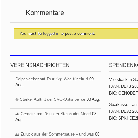
Kommentare
You must be
logged in
to post a comment.
VEREINSNACHRICHTEN
SPENDENK
Deipenkieker auf Tour ⛵️☀️ Was für ein N
09
Volksbank in S
Aug.
IBAN: DE43 255
BIC: GENODE
⛵️ Starker Auftritt der SVG-Optis bei de
08 Aug.
Sparkasse Han
IBAN: DE82 250
🌊 Gemeinsam für unser Steinhuder Meer!
08
BIC: SPKHDE2
Aug.
🌅 Zurück aus der Sommerpause – und was
06