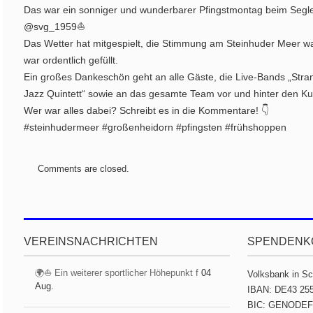
Das war ein sonniger und wunderbarer Pfingstmontag beim Segl
@svg_1959⛵️
Das Wetter hat mitgespielt, die Stimmung am Steinhuder Meer w
war ordentlich gefüllt.
Ein großes Dankeschön geht an alle Gäste, die Live-Bands „Stra
Jazz Quintett“ sowie an das gesamte Team vor und hinter den Ku
Wer war alles dabei? Schreibt es in die Kommentare! 👇
#steinhudermeer #großenheidorn #pfingsten #frühshoppen
Comments are closed.
VEREINSNACHRICHTEN
SPENDENK
🌍⛵ Ein weiterer sportlicher Höhepunkt f
04
Volksbank in S
Aug.
IBAN: DE43 255
BIC: GENODE