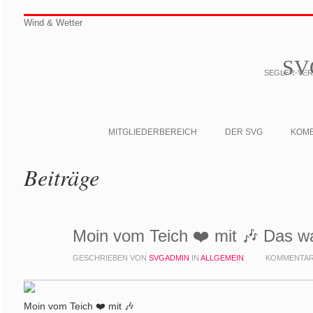
Wind & Wetter
SV
SEGLER-VERE
MITGLIEDERBEREICH
DER SVG
KOM
Beiträge
Moin vom Teich ❤️ mit 🎶 Das wa
25
MAI
GESCHRIEBEN VON
SVGADMIN
IN
ALLGEMEIN
KOMMENTAR
Moin vom Teich ❤️ mit 🎶