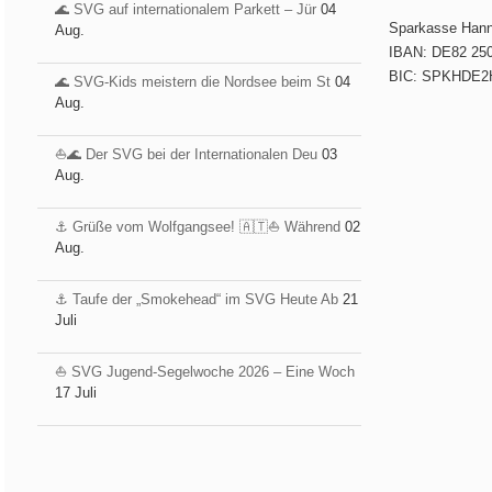
🌊 SVG auf internationalem Parkett – Jür
04
Sparkasse Han
Aug.
IBAN: DE82 250
BIC: SPKHDE2
🌊 SVG-Kids meistern die Nordsee beim St
04
Aug.
⛵️🌊 Der SVG bei der Internationalen Deu
03
Aug.
⚓️ Grüße vom Wolfgangsee! 🇦🇹⛵ Während
02
Aug.
⚓️ Taufe der „Smokehead“ im SVG Heute Ab
21
Juli
⛵ SVG Jugend-Segelwoche 2026 – Eine Woch
17 Juli