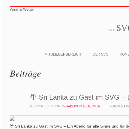
Wind & Wetter
SV
SEGLER-VERE
MITGLIEDERBEREICH
DER SVG
KOM
Beiträge
🌴 Sri Lanka zu Gast im SVG – 
28
JUNI
GESCHRIEBEN VON
SVGADMIN
IN
ALLGEMEIN
KOMMENTAR
🌴 Sri Lanka zu Gast im SVG – Ein Abend für alle Sinne und für 