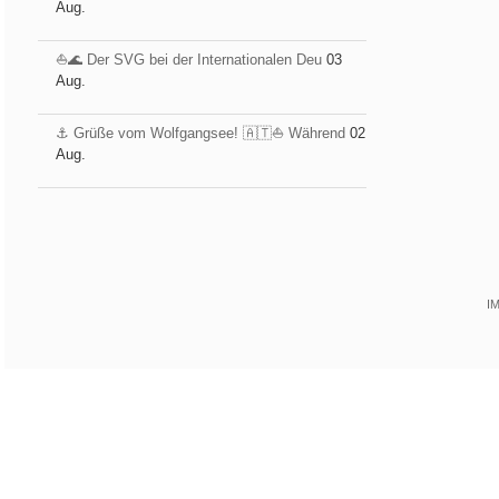
Aug.
⛵️🌊 Der SVG bei der Internationalen Deu
03
Aug.
⚓️ Grüße vom Wolfgangsee! 🇦🇹⛵ Während
02
Aug.
I