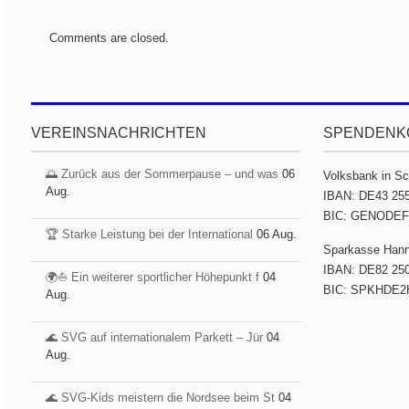
Comments are closed.
VEREINSNACHRICHTEN
SPENDENK
🌅 Zurück aus der Sommerpause – und was
06
Volksbank in S
Aug.
IBAN: DE43 255
BIC: GENODE
🏆 Starke Leistung bei der International
06 Aug.
Sparkasse Han
IBAN: DE82 250
🌍⛵ Ein weiterer sportlicher Höhepunkt f
04
BIC: SPKHDE2
Aug.
🌊 SVG auf internationalem Parkett – Jür
04
Aug.
🌊 SVG-Kids meistern die Nordsee beim St
04