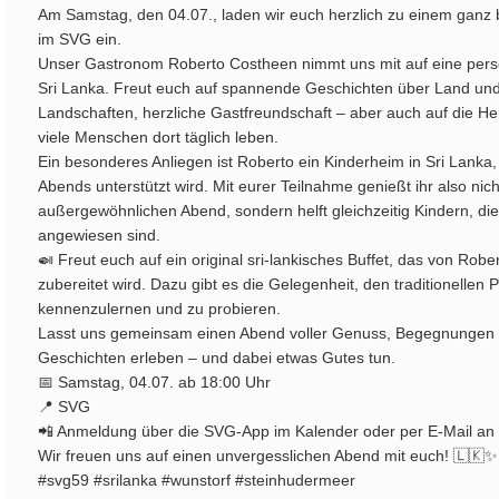
Am Samstag, den 04.07., laden wir euch herzlich zu einem ga
im SVG ein.
Unser Gastronom Roberto Costheen nimmt uns mit auf eine persö
Sri Lanka. Freut euch auf spannende Geschichten über Land un
Landschaften, herzliche Gastfreundschaft – aber auch auf die H
viele Menschen dort täglich leben.
Ein besonderes Anliegen ist Roberto ein Kinderheim in Sri Lanka
Abends unterstützt wird. Mit eurer Teilnahme genießt ihr also nich
außergewöhnlichen Abend, sondern helft gleichzeitig Kindern, di
angewiesen sind.
🍛 Freut euch auf ein original sri-lankisches Buffet, das von Rober
zubereitet wird. Dazu gibt es die Gelegenheit, den traditionellen
kennenzulernen und zu probieren.
Lasst uns gemeinsam einen Abend voller Genuss, Begegnungen
Geschichten erleben – und dabei etwas Gutes tun.
📅 Samstag, 04.07. ab 18:00 Uhr
📍 SVG
📲 Anmeldung über die SVG-App im Kalender oder per E-Mail a
Wir freuen uns auf einen unvergesslichen Abend mit euch! 🇱🇰✨
#svg59 #srilanka #wunstorf #steinhudermeer