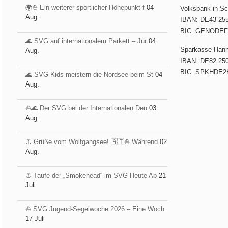
🌍⛵ Ein weiterer sportlicher Höhepunkt f
04
Volksbank in S
Aug.
IBAN: DE43 255
BIC: GENODE
🌊 SVG auf internationalem Parkett – Jür
04
Sparkasse Han
Aug.
IBAN: DE82 250
BIC: SPKHDE2
🌊 SVG-Kids meistern die Nordsee beim St
04
Aug.
⛵️🌊 Der SVG bei der Internationalen Deu
03
Aug.
⚓️ Grüße vom Wolfgangsee! 🇦🇹⛵ Während
02
Aug.
⚓️ Taufe der „Smokehead“ im SVG Heute Ab
21
Juli
⛵ SVG Jugend-Segelwoche 2026 – Eine Woch
17 Juli