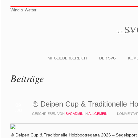
Wind & Wetter
SV
SEGLER-VERE
MITGLIEDERBEREICH
DER SVG
KOM
Beiträge
⛵ Deipen Cup & Traditionelle Ho
09
JULI
GESCHRIEBEN VON
SVGADMIN
IN
ALLGEMEIN
KOMMENTAR
⛵ Deipen Cup & Traditionelle Holzbootregatta 2026 – Segelsport 