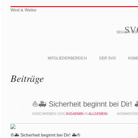
Wind & Wetter
SV
SEGLER-VERE
MITGLIEDERBEREICH
DER SVG
KOM
Beiträge
⛵🚑 Sicherheit beginnt bei Dir
21
FEB.
GESCHRIEBEN VON
SVGADMIN
IN
ALLGEMEIN
KOMMENTAR
⛵🚑 Sicherheit beginnt bei Dir! 🚑⛵