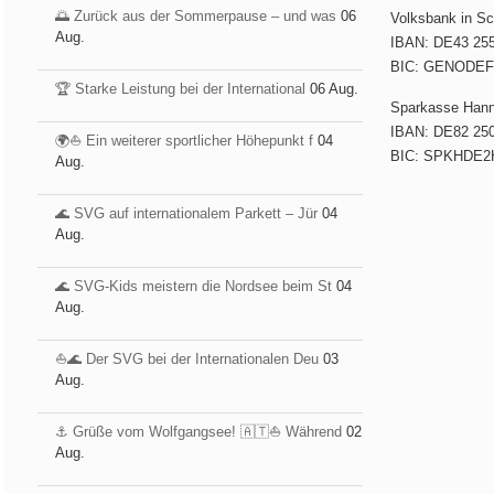
🌅 Zurück aus der Sommerpause – und was
06
Volksbank in S
Aug.
IBAN: DE43 255
BIC: GENODE
🏆 Starke Leistung bei der International
06 Aug.
Sparkasse Han
IBAN: DE82 250
🌍⛵ Ein weiterer sportlicher Höhepunkt f
04
BIC: SPKHDE2
Aug.
🌊 SVG auf internationalem Parkett – Jür
04
Aug.
🌊 SVG-Kids meistern die Nordsee beim St
04
Aug.
⛵️🌊 Der SVG bei der Internationalen Deu
03
Aug.
⚓️ Grüße vom Wolfgangsee! 🇦🇹⛵ Während
02
Aug.